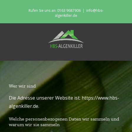
Skip
Rufen Sie uns an: 0163 9687906
|
info@hbs-
to
algenkiller.de
content
Wer wir sind
Die Adresse unserer Website ist: https://www.hbs-
algenkiller.de.
Welche personenbezogenen Daten wir sammeln und
warum wir sie sammeln